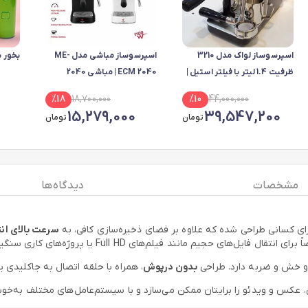
اسپرسوساز لواک مدل 3210
اسپرسوساز مباشی مدل ME-
بخور 
ظرفیت 1.4 لیتر با فیلتر استیل |
ECM 2040 | مباشی 2040
لواک 3210 | اقساط
%
18
18,700,000
%
10
44,000,000
15,279,000
39,547,200
تومان
تومان
مشخصات
دیدگاه ها
ای کسانی طراحی شده که علاوه بر فضای ذخیره‌سازی کافی، به
سرعت بالای انت
ط و خش و ضربه دارد. طراحی
بدون درپوش
، همراه با حلقه اتصال به جاکلیدی ی