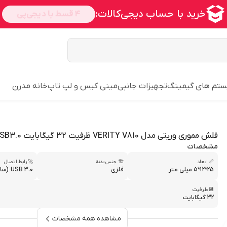
تم های گیمینگ
تجهیزات جانبی
مینی کیس و لپ تاپ
خانه مدرن
فلش مموری وریتی مدل VERITY V810 ظرفیت 32 گیگابایت USB3.0
مشخصات
📏 ابعاد
🏗 جنس بدنه
🚀 رابط اتصال
25*12*5 میلی متر
فلزی
USB 3.0 (سازگار با USB 2.0)
💾 ظرفیت
32 گیگابایت
مشاهده همه مشخصات