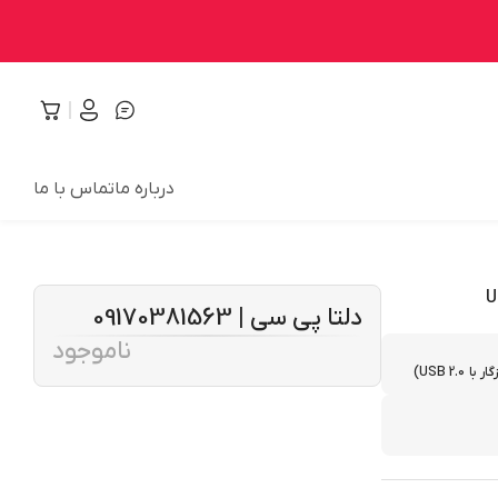
درباره ما
تماس با ما
دلتا پی سی | 09170381563
ناموجود