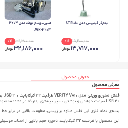
بخارگر فیلیپس مدل STE1010
اسپرسوساز لواک مدل 3203 |
LWK-3203
%
11
36,300,000
%
11
15,400,000
32,186,000
13,717,000
تومان
تومان
معرفی محصول
معرفی محصول
فلش مموری وریتی مدل VERITY V810 ظرفیت 32 گیگابایت USB 3.0
بر
USB 2.0 سرعت خواندن و نوشتن بسیار بیشتری را ارائه می‌دهد؛ مخصوصاً برای انتقال فایل‌های حجیم مانند فیلم‌های Full HD یا پروژه‌های کاری سنگین.
بدنه‌ی تمام فلزی این فلش علاوه بر زیبایی، مقاومت بالایی در برابر خ
این محصول با ظرفیت 32 گیگابایت، ذخیره حجم بالایی از اسناد، موسیقی، عکس و ویدئو را برایتان ممکن می‌سازد و با سیستم‌عامل‌های مختلف به‌خوبی سازگار است.