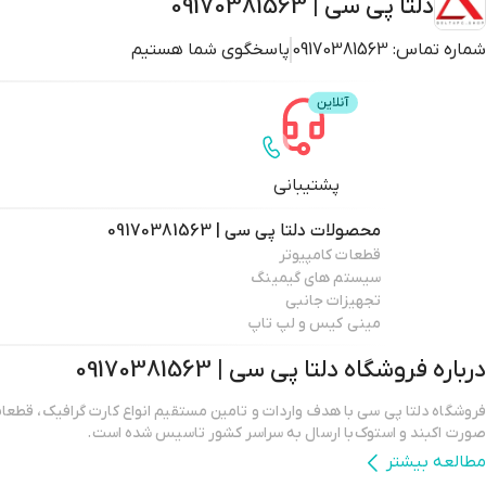
دلتا پی سی | 09170381563
شماره تماس:
09170381563
پاسخگوی شما هستیم
پشتیبانی
محصولات
دلتا پی سی | 09170381563
قطعات کامپیوتر
سیستم های گیمینگ
تجهیزات جانبی
مینی کیس و لپ تاپ
درباره فروشگاه
دلتا پی سی | 09170381563
فروشگاه دلتا پی سی با هدف واردات و تامین مستقیم انواع کارت گرافیک، قطعات 
صورت اکبند و استوک با ارسال به سراسر کشور تاسیس شده است.
مطالعه بیشتر