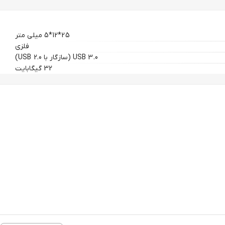
25*12*5 میلی متر
فلزی
USB 3.0 (سازگار با USB 2.0)
32 گیگابایت