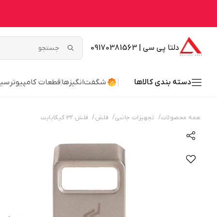
دلتا پی سی | 09170381563
دسته بندی کالاها
شگفت‌انگیزها
قطعات کامپیوتر
سیس
/
/
/
همه محصولات
تجهیزات جانبی
فلش
فلش 32 گیگابایت