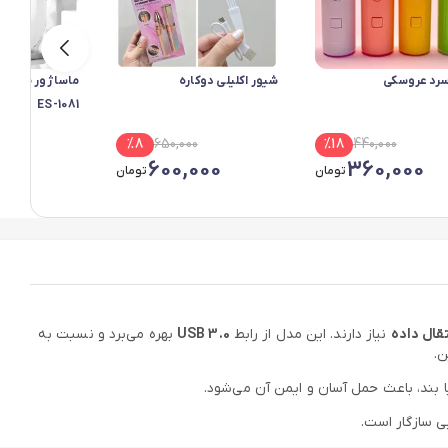
سرد عروسکی
شیور اکلیلی دوکاره
ماساژور صورت 
ES-1081
00
%
8
650,000
%
18
440,000
889
600,000
360,000
تومان
تومان
قال داده
نیاز دارند. این مدل از رابط
USB 3.0
بهره می‌برد و نسبت به
ا بند، باعث حمل آسان و ایمن آن می‌شود.