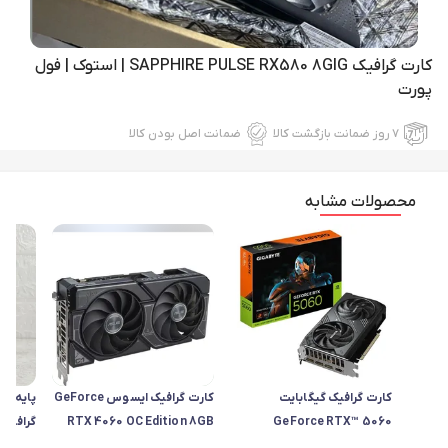
کارت گرافیک SAPPHIRE PULSE RX580 8GIG | استوک | فول
پورت
۷ روز ضمانت بازگشت کالا
ضمانت اصل بودن کالا
محصولات مشابه
کارت گرافیک گیگابایت
کارت گرافیک ایسوس GeForce
پایه کا
RTX 4060 OC Edition 8GB
GeForce RTX™ 5060
WINDFORCE MAX OC 8G
قابلیت 