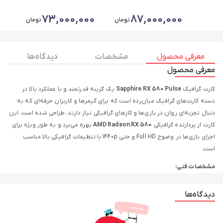
73,000,000
87,000,000
تومان
تومان
معرفی محصول
مشخصات
دیدگاه ها
معرفی محصول
کارت گرافیک
Sapphire RX 580 Pulse
یک گزینه قدرتمند و با عملکرد بالا در
دسته کارت‌های گرافیک میان‌رده است که برای گیمرها و کاربران حرفه‌ای که به
دنبال تجربه‌ای روان در بازی‌ها و کارهای گرافیکی نیاز دارند، طراحی شده است. این
کارت از پردازنده گرافیکی
AMD Radeon RX 580
بهره می‌برد و به طور ویژه برای
اجرای بازی‌ها در وضوح Full HD و حتی 1440p با تنظیمات گرافیکی بالا مناسب
است.
مشخصات فنی:
حافظه:
کارت گرافیک Sapphire RX 580 Pulse با 8 گیگابایت حافظه
دیدگاه‌ها
GDDR5 ارائه می‌شود که ظرفیت بالای حافظه آن موجب می‌شود تا بازی‌ها
و برنامه‌های گرافیکی سنگین را به راحتی اجرا کند. این حافظه به کارت
کمک می‌کند تا داده‌ها را با سرعت بالا پردازش کرده و عملکرد بهتری را ارائه