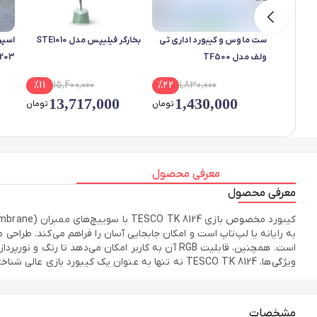
ست ماوس و کیبورد اداری تی
بخارگر فیلیپس مدل STE1010
ولف مدل TF500
203
%
11
15,400,000
%
22
1,830,000
13,717,000
1,430,000
تومان
تومان
معرفی محصول
معرفی محصول
است. همچنین، قابلیت RGB آن به کاربر امکان می‌دهد
ویژگی‌ها، TESCO TK 8124 نه تنها به عنوان یک کیبورد بازی عالی شناخته می‌شود بلکه به عنوان یک گزینه مناسب برای کسانی که به دنبال یک تجربه کاربری متفاوت هستند نیز توصیه می‌شود.
مشخصات