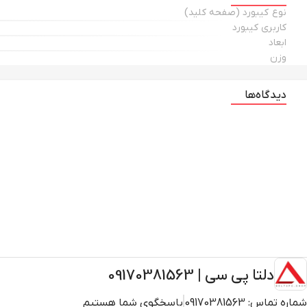
نوع کیبورد (صفحه کلید)
کاربری کیبورد
ابعاد
وزن
دیدگاه‌ها
دلتا پی سی | 09170381563
شماره تماس:
09170381563
پاسخگوی شما هستیم