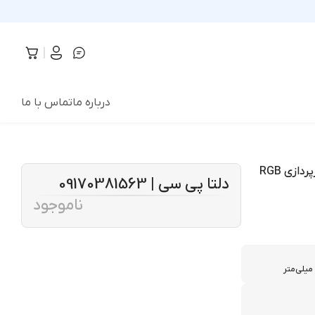
درباره ما
تماس با ما
کیبورد گیمینگ تسکو مدل TK 8124، سوییچ ممبران، Full-Size، نورپردازی RGB
دلتا پی سی | 09170381563
ناموجود