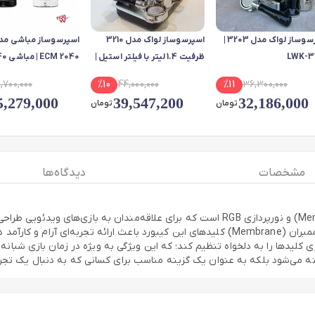
اسپرسوساز لواک مدل 3203 |
اسپرسوساز لواک مدل 3210
LWK-3
ظرفیت 1.4 لیتر با فیلتر استیل |
ECM 2040 | مباشی 2040
لواک 3210 | اقساط
8,700,000
%
10
44,000,000
%
11
36,300,000
5,279,000
39,547,200
32,186,000
تومان
تومان
مشخصات
دیدگاه ها
کیبورد مخصوص بازی TESCO TK 8124 با سوییچ‌های ممبران (Membrane) و نورپردازی RGB است ک
به رایانه یا لپ‌تاپ است و امکان جابجایی آسان را فراهم می‌کند. طراحی ممبران (Membrane) کلیدها
 تا رنگ و نورپردازی کلیدها را به دلخواه تنظیم کند؛ که این ویژگی به ویژه در زمان باز