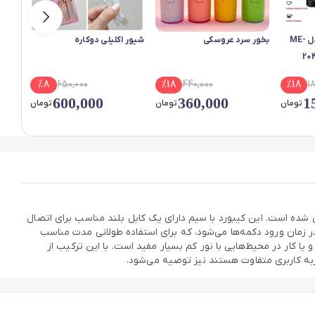
اسپرسوساز مباشی مدل ME-
بخور سرد عروسکی
شیور اکلیلی دوکاره
ماساژ
-1081
%
8
650,000
%
18
440,000
%
18
1
600,000
360,000
1
تومان
تومان
تومان
ه برای علاقه‌مندان به بازی‌های ویدئویی طراحی شده است. این کیبورد با سیم دارای یک کابل بلند مناسب برای اتصال
ی این کیبورد باعث ارائه تجربه‌ای آرام و کارآمد در زمان ورود دکمه‌ها می‌شود، که برای استفاده طولانی مدت مناسب
ی شبانه و یا کار در محیط‌هایی با نور کم بسیار مفید است. با این ترکیب از