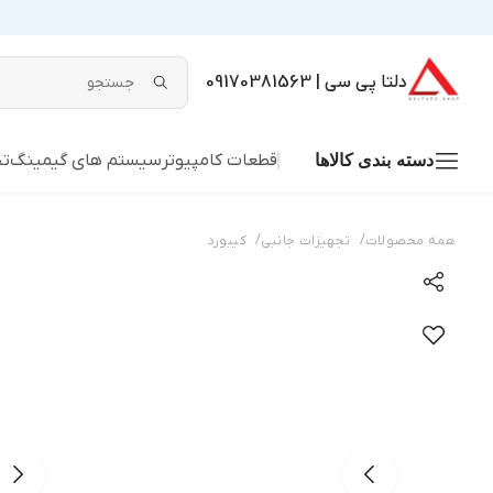
دلتا پی سی | 09170381563
قطعات کامپیوتر
سیستم های گیمینگ
تج
دسته بندی کالاها
/
/
همه محصولات
تجهیزات جانبی
کیبورد