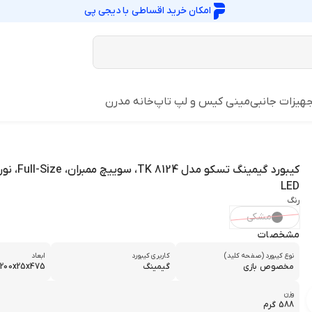
امکان خرید اقساطی با
دیجی پی
هیزات جانبی
مینی کیس و لپ تاپ
خانه مدرن
LED
رنگ
مشکی
مشخصات
نوع کیبورد (صفحه کلید)
کاربری کیبورد
ابعاد
مخصوص بازی
گیمینگ
200x25x475 میلی‌متر
وزن
588 گرم