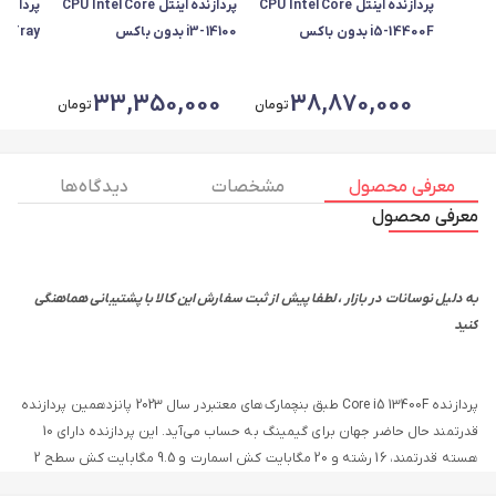
پردازنده اینتل CPU Intel Core
پردازنده اینتل CPU Intel Core
i5-14400F بدون باکس
i3-14100 بدون باکس
0 Tray
00
33,350,000
38,870,000
تومان
تومان
معرفی محصول
مشخصات
دیدگاه ها
معرفی محصول
به دلیل نوسانات در بازار ، لطفا پیش از ثبت سفارش این کالا با پشتیبانی هماهنگی
کنید
پردازنده Core i5 13400F طبق بنچمارک‌های معتبردر سال 2023 پانزدهمین پردازنده
قدرتمند حال حاضر جهان برای گیمینگ به حساب می‌آید. این پردازنده دارای 10
هسته قدرتمند، 16 رشته و 20 مگابایت کش اسمارت و 9.5 مگابایت کش سطح 2
است. فضای کش بیشتر و فناوری چند رشته‌ای (Hyper Threading) عملکرد به