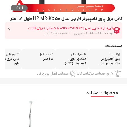
2
/
1
کابل برق پاور کامپیوتر اچ پی مدل HP MR-K550 طول 1.8 متر
مشخصات
💻 کاربرد
🔄 نوع اتصال
📏 طول کابل
🔌 نوع کابل
پاور کامپیوتر،
کانکتور پاور
1.8 متر
کابل برق سه 
مانیتور، پرینتر...
کامپیوتر (C13)
پاور
۷ روز ضمانت بازگشت کالا
ضمانت اصل بودن کالا
محصولات مشابه