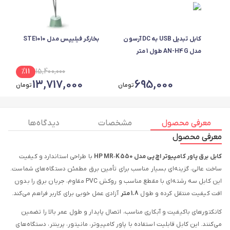
کابل تبدیل USB به DC آرسون
بخارگر فیلیپس مدل STE1010
مدل AN-H4G طول 1 متر
%
11
15,400,000
13,717,000
695,000
تومان
تومان
معرفی محصول
مشخصات
دیدگاه ها
معرفی محصول
کابل برق پاور کامپیوتر اچ‌پی مدل HP MR‑K550
با طراحی استاندارد و کیفیت
ساخت عالی، گزینه‌ای بسیار مناسب برای تأمین برق مطمئن دستگاه‌های شماست.
این کابل سه رشته‌ای با مقطع مناسب و روکش PVC مقاوم، جریان برق را بدون
افت کیفیت منتقل کرده و طول
1.8 متر
آزادی عمل خوبی برای کاربر فراهم می‌کند.
کانکتورهای باکیفیت و آبکاری مناسب، اتصال پایدار و طول عمر بالا را تضمین
می‌کنند. این کابل قابلیت استفاده با پاور کامپیوتر، مانیتور، پرینتر، دستگاه‌های