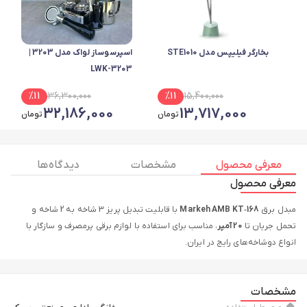
بخارگر فیلیپس مدل STE1010
اسپرسوساز لواک مدل 3203 |
LWK-3203
%
11
36,300,000
%
11
15,400,000
32,186,000
13,717,000
تومان
تومان
معرفی محصول
مشخصات
دیدگاه ها
معرفی محصول
مبدل برق
Markeh AMB KT‑168
با قابلیت تبدیل پریز 3 شاخه به 2 شاخه و
تحمل جریان تا
20 آمپر
، مناسب برای استفاده با لوازم برقی پرمصرف و سازگار با
انواع دوشاخه‌های رایج در ایران.
مشخصات