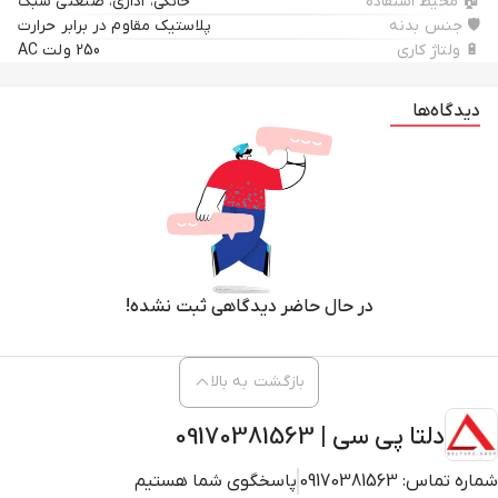
🏠 محیط استفاده
خانگی، اداری، صنعتی سبک
🛡 جنس بدنه
پلاستیک مقاوم در برابر حرارت
🔋 ولتاژ کاری
250 ولت AC
دیدگاه‌ها
در حال حاضر دیدگاهی ثبت نشده!
بازگشت به بالا
دلتا پی سی | 09170381563
شماره تماس:
09170381563
پاسخگوی شما هستیم