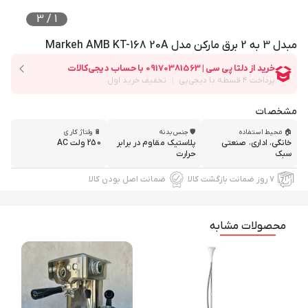
3
/
1
مبدل 3 به 2 برق مارکن مدل Markeh AMB KT-168 20A
مشخصات
🏠 محیط استفاده
🛡 جنس بدنه
🔋 ولتاژ کاری
خانگی، اداری، صنعتی
پلاستیک مقاوم در برابر
250 ولت AC
سبک
حرارت
۷ روز ضمانت بازگشت کالا
ضمانت اصل بودن کالا
محصولات مشابه