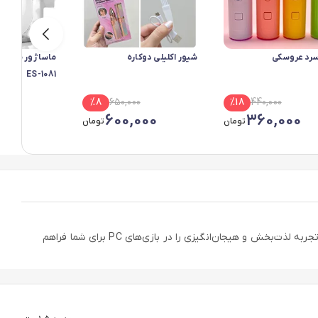
سرد عروسکی
شیور اکلیلی دوکاره
ماساژور صورت 
ES-1081
00
%
8
650,000
%
18
440,000
889
600,000
360,000
تومان
تومان
دسته بازی سیمی UCOM-704، یک گیم‌پد استاندارد و قابل اعتماد برای کامپیوتر و لپ‌تاپ است. این دسته با اتصال ساده USB و قابلیت شوک دوگانه، تجربه لذت‌بخش و هیجان‌انگیزی را در بازی‌های PC برای شما فراهم