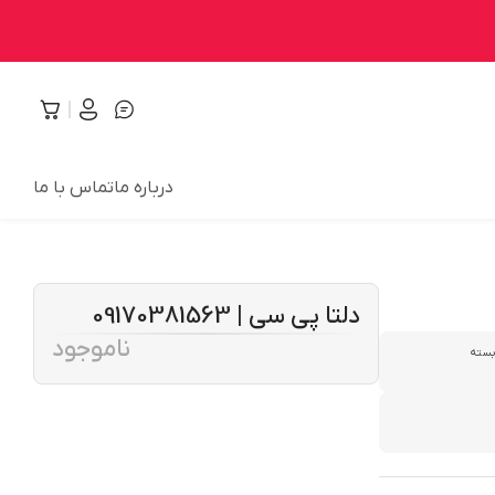
درباره ما
تماس با ما
دلتا پی سی | 09170381563
ناموجود
بسته