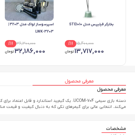
بخارگر فیلیپس مدل STE1010
اسپرسوساز لواک مدل 3203 |
LWK-3203
%
11
36,300,000
%
11
15,400,000
32,186,000
13,717,000
تومان
تومان
معرفی محصول
معرفی محصول
می‌کند. انتخابی عالی برای گیمرهای تکی که به دنبال کیفیت و قیمت م
مشخصات