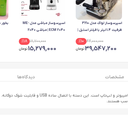
اسپرسوساز لواک مدل 3210
اسپرسوساز مباشی مدل ME-
بخور 
ظرفیت 1.4 لیتر با فیلتر استیل |
ECM 2040 | مباشی 2040
لواک 3210 | اقساط
%
18
18,700,000
%
10
44,000,000
15,279,000
39,547,200
تومان
تومان
مشخصات
دیدگاه ها
ناسب هستند.