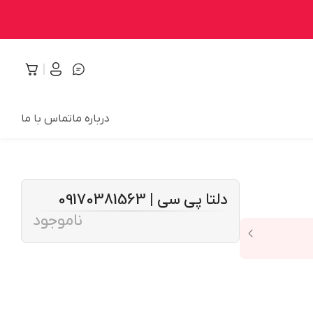
درباره ما
تماس با ما
دلتا پی سی | 09170381563
ناموجود