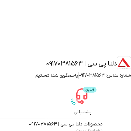
دلتا پی سی | 09170381563
شماره تماس:
09170381563
پاسخگوی شما هستیم
پشتیبانی
محصولات
دلتا پی سی | 09170381563
قطعات کامپیوتر