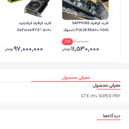
کارت گرافیک SAPPHIRE
کارت گرافیک گیگابایت
PULSE RX580 8GIG | استوک
GeForce RTX™ 5060
| فول پورت | با کارتن
WINDFORCE MAX OC 8G
%
18
14,000,000
97,000,000
11,530,000
تومان
تومان
معرفی محصول
معرفی محصول
GTX 1660 SUPER PNY
دیدگاه‌ها