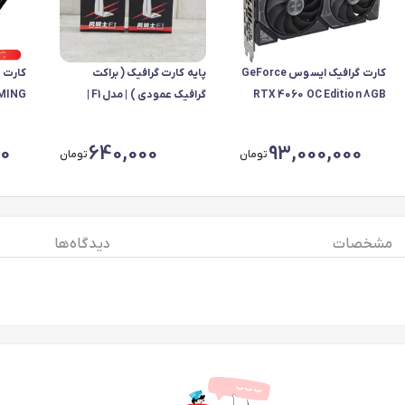
کارت گرافیک ایسوس GeForce
پایه کارت گرافیک ( براکت
کارت گ
RTX 4060 OC Edition 8GB
گرافیک عمودی ) | مدل F1 |
AMING
قابلیت تنظیم ارتفا
C 16G
00
640,000
93,000,000
تومان
تومان
مشخصات
دیدگاه ها