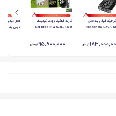
رافیک گیگابایت مدل
کارت گرافیک زوتک گیمینگ
کابل تبدیل برق
GeForce RTX 5050 Twin
Radeon RX 9070 G
O
Edge OC
بدون پک
00
95,800,000
183,000,0
تومان
تومان