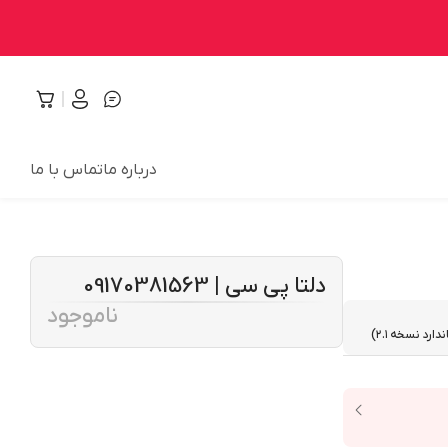
درباره ما
تماس با ما
دلتا پی سی | 09170381563
ناموجود