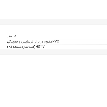
۱.۵ متر
PVC مقاوم در برابر فرسایش و خمیدگی
HDTV (استاندارد نسخه ۲.۱)