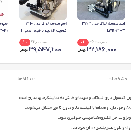
اسپرسوساز لواک مدل 3203 |
اسپرسوساز لواک مدل 3210
LWK-3203
ظرفیت 1.4 لیتر با فیلتر استیل |
ECM 2040 | 
لواک 3210 | اقساط
%
10
44,000,000
%
11
36,300,000
39,547,200
32,186,000
تومان
تومان
مشخصات
دیدگاه ها
زیون، کنسول بازی، لپ‌تاپ و سینمای خانگی به نمایشگرهای مدرن است.
ویز و تداخل الکترومغناطیسی جلوگیری شود.