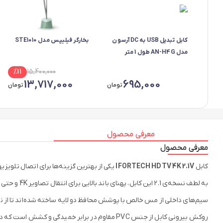
کابل تبدیل USB به DC آرسون
بخارگر فیلیپس مدل STE1010
مدل AN-H4G طول 1 متر
%
11
15,400,000
13,717,000
695,000
تومان
تومان
معرفی محصول
معرفی محصول
کابل
IFORTECH HDTV 4K 2.1V
یکی از بهترین گزینه‌ها برای اتصال تلوی
به لطف نسخه‌ی 2.1 این کابل، پهنای باند بالایی برای انتقال تصاویر 4K و حتی 8K وجود دارد و صداها با کیفیت بالا و بدون تاخیر منتقل می‌شوند.
سیم‌های داخلی از مس خالص با پوشش محافظ دو لایه ساخته شده‌اند تا از ن
روکش بیرونی کابل از جنس PVC مقاوم در برابر خمیدگی و کشش است که دوام و طول عمر بلندی به آن می‌دهد.