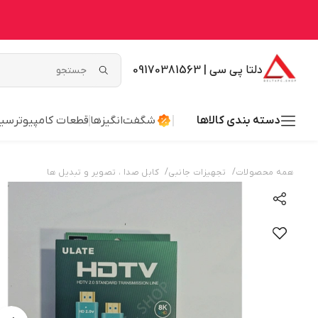
دلتا پی سی | 09170381563
دسته بندی کالاها
شگفت‌انگیزها
قطعات کامپیوتر
سیس
/
/
همه محصولات
تجهیزات جانبی
کابل صدا ، تصویر و تبدیل ها