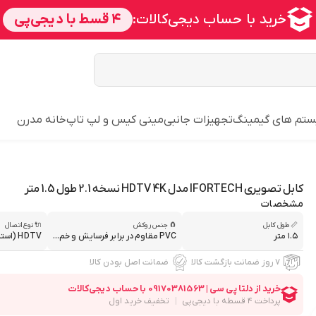
تم های گیمینگ
تجهیزات جانبی
مینی کیس و لپ تاپ
خانه مدرن
کابل تصویری IFORTECH مدل HDTV 4K نسخه 2.1 طول 1.5 متر
مشخصات
📏 طول کابل
🧲 جنس روکش
🔌 نوع اتصال
۱.۵ متر
PVC مقاوم در برابر فرسایش و خم...
HDTV (استاندارد نسخه ۲.۱)
۷ روز ضمانت بازگشت کالا
ضمانت اصل بودن کالا