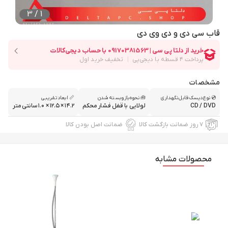
3
/
1
قاب سی دی و دی وی دی
مشخصات
💿 نوع دیسک قابل نگهداری
🧰 نحوه باز و بسته شدن
📏 ابعاد تقریبی
CD / DVD
لولایی با قفل فشار محکم
۱۴.۲ × ۱۲.۵ × ۱.۰ سانتی‌متر
۷ روز ضمانت بازگشت کالا
ضمانت اصل بودن کالا
محصولات مشابه