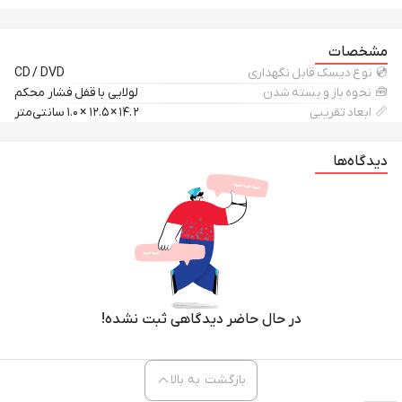
مشخصات
💿 نوع دیسک قابل نگهداری
CD / DVD
🧰 نحوه باز و بسته شدن
لولایی با قفل فشار محکم
📏 ابعاد تقریبی
۱۴.۲ × ۱۲.۵ × ۱.۰ سانتی‌متر
دیدگاه‌ها
در حال حاضر دیدگاهی ثبت نشده!
بازگشت به بالا