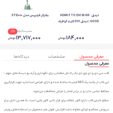
تبدیل HDMI F TO DVI M GR-
بخارگر فیلیپس مدل STE1010
GOOD | تبدیل DVI کارت گرافیک
به HDMI مانیتور
%
11
15,400,000
13,717,000
184,000
تومان
تومان
معرفی محصول
مشخصات
دیدگاه ها
معرفی محصول
قاب سی دی و دی وی دی یک راه حل مطمئن برای نگهداری و آرشیو دیسک‌های مهم، فیل
این قاب از پلاستیک ABS فشرده ساخته شده و دارای طراحی استاندارد جهت قرارگیری ایمن دیسک است؛ به‌گونه‌ای که سطح دیسک با قسمت
محافظ تماس ندارد و در برابر فشار یا خراش محافظت می‌شود.
سطح خارجی قاب دارای کاور شفاف برای قرار دادن کاور چاپی است، به همین دلیل برای آرش
درپوش محکم و لولای مقاوم باعث افزایش طول عمر محصول در استفاده‌های روزمره می‌