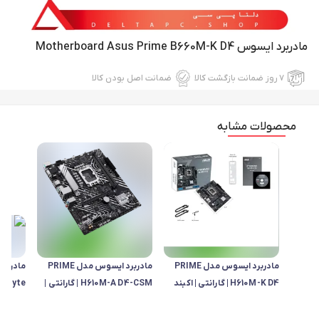
مادربرد ایسوس Motherboard Asus Prime B660M-K D4
۷ روز ضمانت بازگشت کالا
ضمانت اصل بودن کالا
محصولات مشابه
مادربرد ایسوس مدل PRIME
مادربرد ایسوس مدل PRIME
مادربرد
H610M-K D4 | گارانتی | اکبند
H610M-A D4-CSM | گارانتی |
gaByte
آکبند
K DDR5