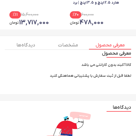
هارد 2.5 اینچ و 3.5 اینچ | برد
بزرگ | در حد نو
%
11
15,400,000
%
20
600,000
13,717,000
478,000
تومان
تومان
معرفی محصول
مشخصات
دیدگاه ها
معرفی محصول
کالا آکبند بدون گارانتی می باشد
لطفا قبل از ثبت سفارش با پشتیبانی هماهنگی کنید
دیدگاه‌ها