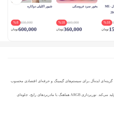
اسپرسوساز مباشی مدل ME-
بخور سرد عروسکی
شیور اکلیلی دوکاره
ماساژ
-1081
%
8
650,000
%
18
440,000
%
18
1
600,000
360,000
15
تومان
تومان
تومان
حی مدرن، نورپردازی ARGB و عملکرد خنک‌کنندگی پایدار، گزینه‌ای ایده‌آل برای سیستم‌های گیمینگ و حرفه‌ای اقتصادی محسوب
این کولر با رادیاتور آلومینیومی و فن 120 میلی‌متری PWM، توانایی کنترل دمای پردازنده‌های میان‌رده تا نیمه‌قدرتمند را دارد و در عین حال نویز کمی تولید می‌کند. نورپردازی ARGB هماهنگ با مادربردهای رایج، جلوه‌ای