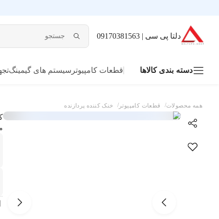
دلتا پی سی | 09170381563
دسته بندی کالاها
قطعات کامپیوتر
سیستم های گیمینگ
تجه
/
/
همه محصولات
قطعات کامپیوتر
خنک کننده پردازنده
کول
م