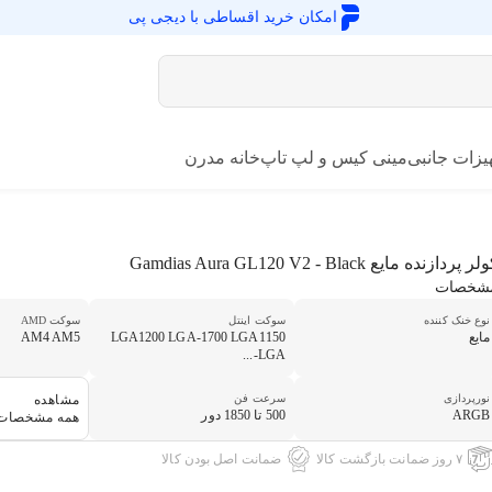
امکان خرید اقساطی با
دیجی پی
یزات جانبی
مینی کیس و لپ تاپ
خانه مدرن
ر پردازنده مایع Gamdias Aura GL120 V2 - Black
شخصات
نوع خنک کننده
سوکت اینتل
سوکت AMD
مایع
LGA1200 LGA-1700 LGA1150
AM4 AM5
LGA-...
نورپردازی
سرعت فن
مشاهده
ARGB
500 تا 1850 دور
همه مشخصات
۷ روز ضمانت بازگشت کالا
ضمانت اصل بودن کالا