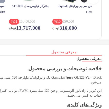
فن سی پی یو اینتل | استوک |
بخارگر فیلیپس مدل STE1010
203
115x
%
11
15,400,000
%
10
350,000
13,717,000
316,000
تومان
تومان
معرفی محصول
معرفی محصول
خلاصه توضیحات و بررسی محصول
Gamdias Aura GL120 V2 – Black
می‌شود.
جذاب به کیس می‌بخشد.
ویژگی‌های کلیدی