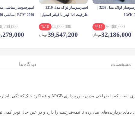
اسپرسوساز لواک مدل 3203 |
اسپرسوساز لواک مدل 3210
LWK-3
ظرفیت 1.4 لیتر با فیلتر استیل |
ECM 2040 | مباشی 2040
لواک 3210 | اقساط
8,700,000
%
10
44,000,000
%
11
36,300,000
,279,000
39,547,200
32,186,000
تومان
تومان
مشخصات
دیدگاه ها
یک واترکولینگ یکپارچه 120 میلی‌متری است که با طرا