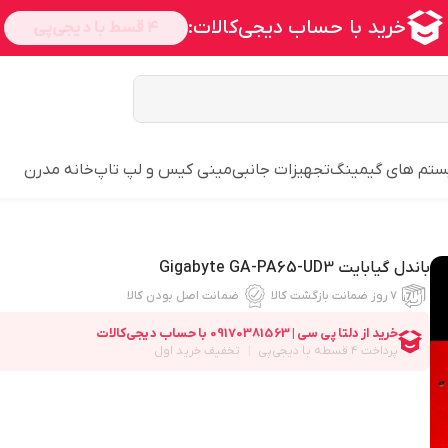
تم های گیمینگ
تجهیزات جانبی
مینی کیس و لپ تاپ
خانه مدرن
باندل گیابایت Gigabyte GA-PA65-UD3
۷ روز ضمانت بازگشت کالا
ضمانت اصل بودن کالا