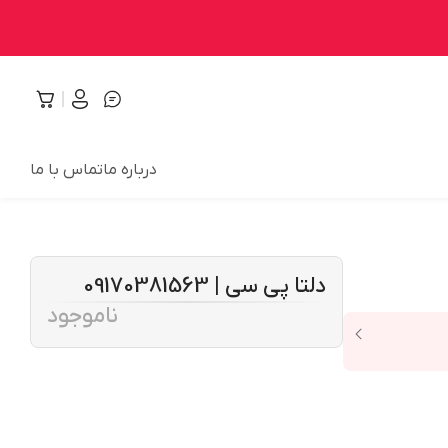
درباره ما
تماس با ما
دلتا پی سی | 09170381563
ناموجود