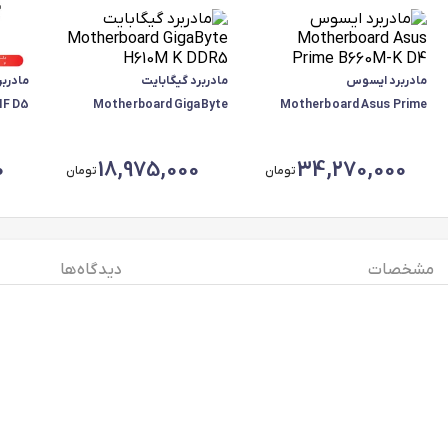
مادربرد ایسوس
مادربرد گیگابایت
IF D5
Motherboard GigaByte
Motherboard Asus Prime
H610M K DDR5
B660M-K D4
0
18,975,000
34,270,000
تومان
تومان
مشخصات
دیدگاه ها