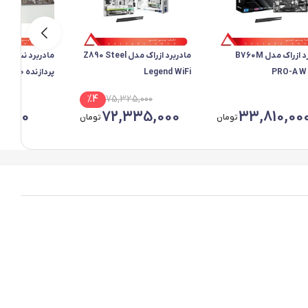
مادربرد ازراک مدل B760M
مادربرد ازراک مدل Z890 Steel
Legend WiFi
PRO-A W
گرافیک داخلی |
00
%
4
75,325,000
6,000
72,335,000
33,810,00
تومان
تومان