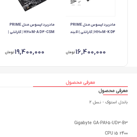
مادربرد ایسوس مدل PRIME
مادربرد ایسوس مدل PRIME
H610M-K D4 | گارانتی | اکبند
H610M-A D4-CSM | گارانتی |
آکبند
19,400,000
16,400,000
تومان
تومان
معرفی محصول
معرفی محصول
باندل استوک - نسل 2
Gigabyte GA-PA65-UD3-B3
CPU i5 2400