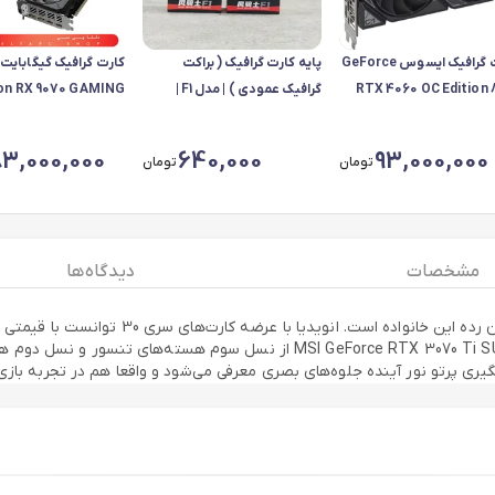
کارت گرافیک ایسوس GeForce
پایه کارت گرافیک ( براکت
کارت گرافیک گیگابایت
RTX 4060 OC Edition
گرافیک عمودی ) | مدل F1 |
on RX 9070 GAMING
قابلیت تنظیم ارتفا
OC 16G
83,000,000
640,000
93,000,000
تومان
تومان
مشخصات
دیدگاه ها
کارت گرافیک I GeForce RTX 3070 Ti SUPRIM X
دهد که جذابیت این کارت گرافیک‌ها را بالا می‌برد. کارت گرافیک 070 Ti SUPRIM X
ری پرتو نور آینده جلوه‌های بصری معرفی می‌شود و واقعا هم در تجربه بازی‌ه