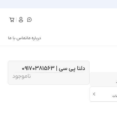
درباره ما
تماس با ما
دلتا پی سی | 09170381563
ناموجود
ات