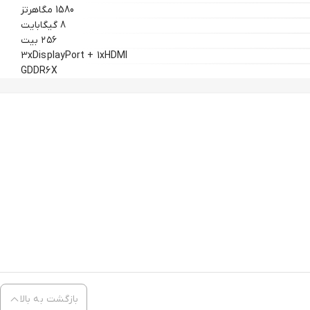
1580 مگاهرتز
8 گیگابایت
۲۵۶ بیت
3xDisplayPort + 1xHDMI
GDDR6X
بازگشت به بالا