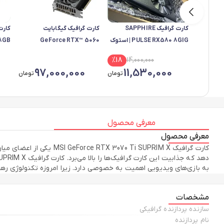
کارت گرافیک SAPPHIRE
کارت گرافیک گیگابایت
PULSE RX580 8GIG | استوک
GeForce RTX™ 5060
 8GB
| فول پورت | با کارتن
WINDFORCE MAX OC 8G
%
18
14,000,000
97,000,000
11,530,000
تومان
تومان
معرفی محصول
معرفی محصول
به بازی‌های ویدیویی اهمیت به خصوصی دارد. زیرا امروزه تکنولوژی رهگی
مشخصات
سازنده پردازنده گرافیکی
نام پردازنده