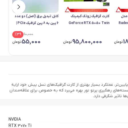
 مدل
کارت گرافیک زوتک گیمینگ
کابل تبدیل برق (اصل) دو عدد
کارت 
Rade
GeForce RTX 5050 Twin
6 پین به 8 پین گرافیک PCIe |
5060
Edge OC
بدون پک
ition
%
39
90,000
0
55,000
95,800,000
1
تومان
تومان
تومان
MS یکی از اعضای میان رده این خانواده است. انویدیا با عرضه کارت‌های سری 30 توانست با قیمتی پایین‌تر، عملکرد بسیار بهتری از کارت گرافیک‌های نسل پیش خود ارایه
MSI GeForce RTX 3 از نسل سوم هسته‌های تنسور و نسل دوم هسته‌های رهگیری پرتو نور بهره می‌برد که به خصوص برای علاقه‌مندان
ا تاثیر شگرفی دارد.
NVIDIA
RTX 3070 Ti