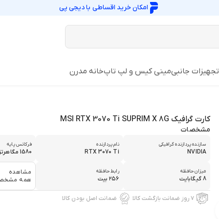
امکان خرید اقساطی با
دیجی پی
تجهیزات جانبی
مینی کیس و لپ تاپ
خانه مدرن
کارت گرافیک MSI RTX 3070 Ti SUPRIM X 8G
مشخصات
سازنده پردازنده گرافیکی
نام پردازنده
فرکانس پایه
NVIDIA
RTX 3070 Ti
1580 مگاهرتز
میزان حافظه
رابط حافظه
مشاهده
8 گیگابایت
۲۵۶ بیت
همه مشخص
۷ روز ضمانت بازگشت کالا
ضمانت اصل بودن کالا