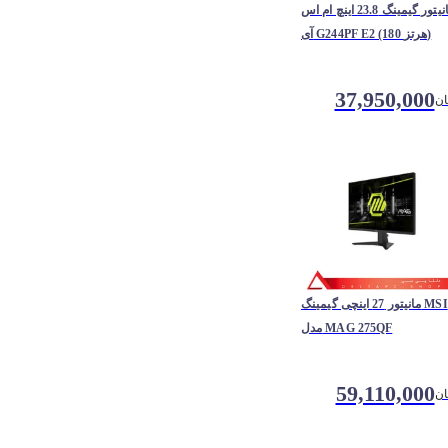
مانیتور گیمینگ 23.8 اینچ ام اس
آی G244PF E2 (180 هرتز)
37,950,000
ان
مانیتور 27 اینچی گیمینگ MSI
مدل MAG 275QF
59,110,000
ان