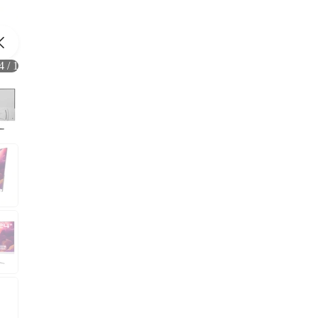
4
/
1