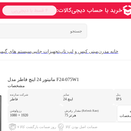
خانه مدرن
مینی کیس و لپ تاپ
تجهیزات جانبی
سیستم های گیمی
مانیتور 24 اینچ فاطر مدل F24-075W1
مشخصات
پنل
سایز
شرکت سازنده
IPS
24 اینچ
فاطر
مقدار رفرش (Refresh Rate)
رزولوشن
75 هرتز
1080 × 1920
شخصات
ضمانت اصل بودن کالا
۷ روز ضمانت بازگشت کالا