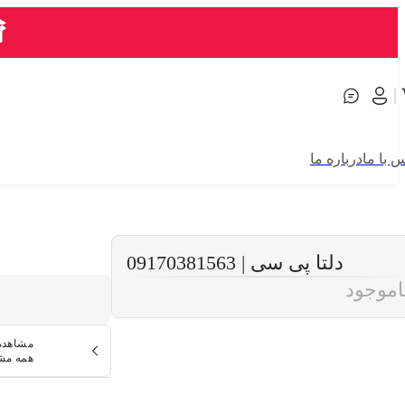
 با ما
درباره ما
دلتا پی سی | 09170381563
اموجود
مشاهده
همه م