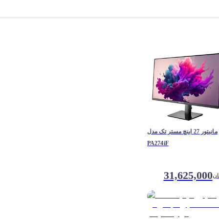
مانیتور 27 اینچ مستر تک مدل
PA274iF
31,625,000
ان