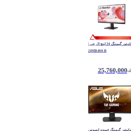
مانیتور گیمینگ 24 اینچ ال جی |
24MR400-B
25,760,000
ان
انیتور گیمینگ خمیده ایسوس