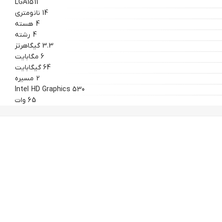
LGA1511
14 نانومتری
4 هسته
4 رشته
3.3 گیگاهرتز
6 مگابایت
64 گیگابایت
2 مسیره
Intel HD Graphics 530
65 وات