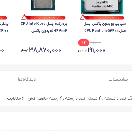
سی پی یو بدون باکس اینتل
پردازنده اینتل CPU Intel Core
مدلCPU Pentium G4400
i5-14400F بدون باکس
i3-14100 بدو
%
2
195,000
00
38,870,000
191,000
تومان
تومان
مشخصات
دیدگاه ها