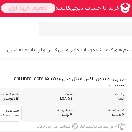
تم های گیمینگ
تجهیزات جانبی
مینی کیس و لپ تاپ
خانه مدرن
سی پی یو بدون باکس اینتل مدل cpu intel core i5 6500
مشخصات
پردازنده
سوکت
تکنولوژی ساخت
اینتل
LGA1511
14 نانومتری
تعداد هسته
تعداد رشته
مشاهده
4 هسته
4 رشته
همه مشخص
۷ روز ضمانت بازگشت کالا
ضمانت اصل بودن کالا