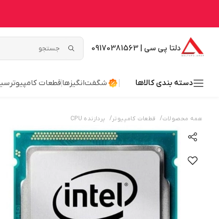
دلتا پی سی | 09170381563
دسته بندی کالاها
شگفت‌انگیزها
قطعات کامپیوتر
سیس
/
/
همه محصولات
قطعات کامپیوتر
پردازنده CPU