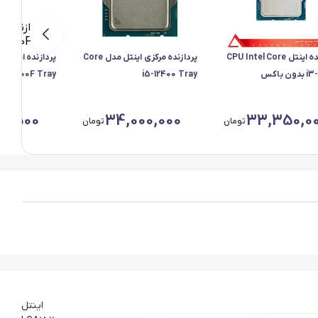
پردازنده اینتل CPU Intel Core
پردازنده مرکزی اینتل مدل Core
ن باکس
i5-12400 Tray
13400F Tray
12,500
34,000,000
33,350,0
تومان
تومان
اینتل