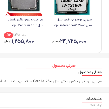
سی پی یو بدون باکس اینتل
سی پی یو بدون باکس اینتل
مدل cpu intel core i3 12100f
مدل cpu Pentium Gold
G5420
%
16
1,495,000
1,255,800
24,725,000
تومان
تومان
معرفی محصول
معرفی محصول
سی پی یو بدون باکس اینتل مدل Core i5-6400 سوکت پردازنده : LGA1151 تعداد هسته : 4 هسته تعداد رشته : 4 رشته حافظه کش : 6 مگابایت
مشخصات
پردازنده