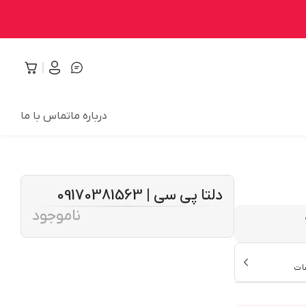
درباره ما
تماس با ما
دلتا پی سی | 09170381563
ناموجود
ات