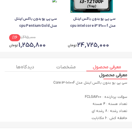
سی پی یو بدون باکس اینتل
سی پی یو بدون باکس اینتل
مدل cpu intel core i3 12100f
مدل cpu Pentium Gold
G5420
%
16
1,495,000
1,255,800
24,725,000
تومان
تومان
معرفی محصول
مشخصات
دیدگاه ها
معرفی محصول
حافظه کش : 6 مگابایت