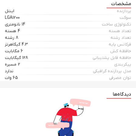
مشخصات
پردازنده
اینتل
سوکت
LGA1200
تکنولوژی ساخت
14 نانومتری
تعداد هسته
4 هسته
تعداد رشته
8 رشته
فرکانس پایه
4.3 گیگاهرتز
حافظه کش
6 مگابایت
حافظه قابل پشتیبانی
128 گیگابایت
پیکربندی
2 مسیره
مدل پردازنده گرافیکی
ندارد
توان مصرفی
65 وات
دیدگاه‌ها