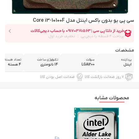
سی پی یو بدون باکس اینتل مدل Core i3-10100F
مشخصات
پردازنده
سوکت
تکنولوژی ساخت
تعداد هسته
اینتل
LGA1200
14 نانومتری
4 هسته
۷ روز ضمانت بازگشت کالا
ضمانت اصل بودن کالا
محصولات مشابه