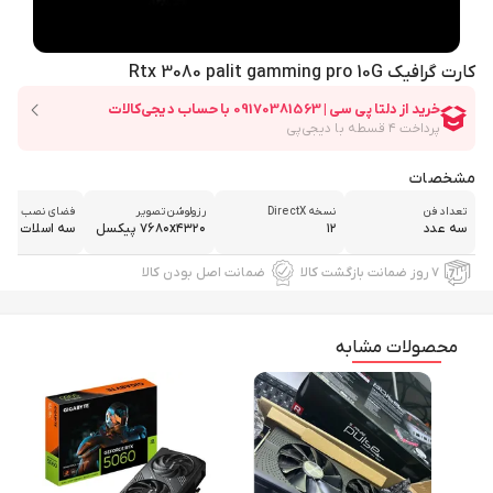
کارت گرافیک Rtx 3080 palit gamming pro 10G
مشخصات
تعداد فن
نسخه DirectX
رزولوشن تصویر
فضای نصب مورد ن
سه عدد
۱۲
۷۶۸۰x۴۳۲۰ پیکسل
سه اسلات
۷ روز ضمانت بازگشت کالا
ضمانت اصل بودن کالا
محصولات مشابه