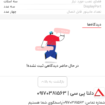
فضای نصب مورد نیاز
سه اسلات
DisplayPort
سه عدد
تعداد مانیتور قابل اتصال
چهار عدد
دیدگاه‌ها
در حال حاضر دیدگاهی ثبت نشده!
بازگشت به بالا
دلتا پی سی | 09170381563
شماره تماس:
09170381563
پاسخگوی شما هستیم