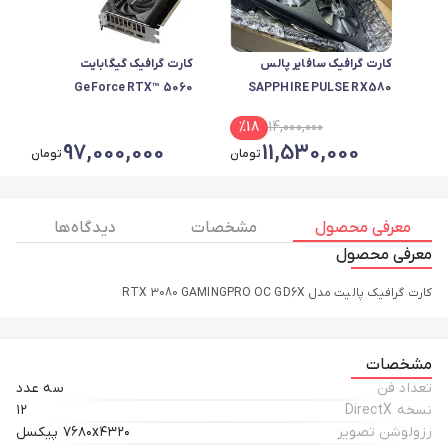
کارت گرافیک سافایر پالس
کارت گرافیک گیگابایت
GeForce RTX™ 5060
SAPPHIRE PULSE RX580
8GIG | استوک | فول پورت | پیچ
WINDFORCE MAX OC 8G
%
18
14,000,000
پلمپ با کارتن
97,000,000
11,530,000
تومان
تومان
معرفی محصول
مشخصات
دیدگاه ها
معرفی محصول
کارت گرافیک پالیت مدل RTX 3080 GAMINGPRO OC GD6X
مشخصات
تعداد فن
سه عدد
نسخه DirectX
۱۲
رزولوشن تصویر
۷۶۸۰x۴۳۲۰ پیکسل