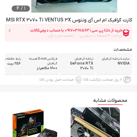
4
/
1
کارت گرافیک ام اس آی ونتوس MSI RTX 3070 Ti VENTUS 3X
مشخصات
سازنده تراشه گرافیکی
تراشه گرافیکی
فرکانس Boost هسته
رابط حافظه رم
NVIDIA
GeForce RTX
256 بیت
گرافیکی
1800 مگاهرتز
3070 Ti
۷ روز ضمانت بازگشت کالا
ضمانت اصل بودن کالا
محصولات مشابه