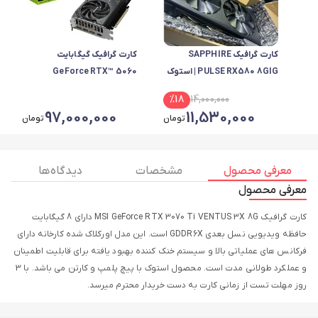
کارت گرافیک SAPPHIRE
کارت گرافیک گیگابایت
PULSE RX580 8GIG | استوک
GeForce RTX™ 5060
| فول پورت | با کارتن
WINDFORCE MAX OC 8G
%
18
14,000,000
97,000,000
11,530,000
تومان
تومان
معرفی محصول
مشخصات
دیدگاه ها
معرفی محصول
کارت گرافیک MSI GeForce RTX 3070 Ti VENTUS 3X 8G دارای 8 گیگابایت
حافظه ویدیویی نسل بعدی GDDR6X است. این مدل اورکلاک شده کارخانه دارای
فرکانس های عملیاتی بالا و سیستم خنک کننده بهبود یافته برای قابلیت اطمینان
و عملکرد طولانی مدت است. محصول استوک با پیچ پلمپ و کارتن می باشد. با 3
روز مهلت تست از زمانی کارت به دست خریدار محترم میرسد.