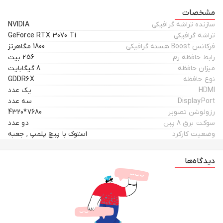
مشخصات
سازنده تراشه گرافیکی
NVIDIA
تراشه گرافیکی
GeForce RTX 3070 Ti
فرکانس Boost هسته گرافیکی
1800 مگاهرتز
رابط حافظه رم
256 بیت
میزان حافظه
8 گیگابایت
نوع حافظه
GDDR6X
HDMI
یک عدد
DisplayPort
سه عدد
رزولوشن تصویر
7680*4320
سوکت برق 8 پین
دو عدد
وضعیت کارکرد
استوک با پیچ پلمپ , جعبه
دیدگاه‌ها