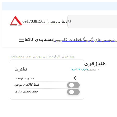
دلتا پی سی | 09170381563
ی
سیستم های گیمینگ
قطعات کامپیوتر
دسته بندی کالاها
/
/
هندزفری
لوازم جانبی موبایل
همه محصولات
هندزفری
فیلتر ها
۰
محصول
حذف فیلترها
محدوده قیمت
فقط کالاهای موجود
فقط تخفیف دار ها