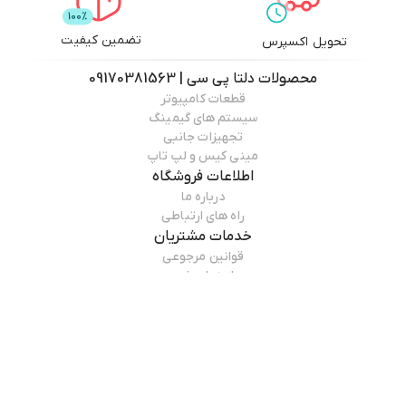
تضمین کیفیت
تحویل اکسپرس
محصولات
دلتا پی سی | 09170381563
قطعات کامپیوتر
سیستم های گیمینگ
تجهیزات جانبی
مینی کیس و لپ تاپ
اطلاعات فروشگاه
درباره ما
راه های ارتباطی
خدمات مشتریان
قوانین مرجوعی
راهنمای خرید
همراه ما باشید
درباره فروشگاه
دلتا پی سی | 09170381563
فروشگاه دلتا پی سی با هدف واردات و تامین مستقیم انواع کارت گرافیک،