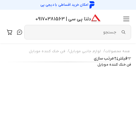
امکان خرید اقساطی با
دیجی پی
دلتا پی سی | 09170381563
/
/
همه محصولات
لوازم جانبی موبایل
فن خنک کننده موبایل
فیلتر
مرتب سازی
فن خنک کننده موبایل