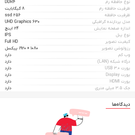
نوع حافظه رم
DDR4
ظرفیت حافظه رم
8 گیگابایت
ظرفیت حافظه
256 ssd
مدل پردازنده گرافیکی
UHD Graphics 630
اندازه صفحه نمایش
24 اینچ
نوع پنل
IPS
کیفیت تصویر
Full HD
رزولوشن تصویر
1080 × 1920 پیکسل
وب کم
دارد
درگاه شبکه (LAN)
دارد
پورت USB 3.0
دارد
پورت Display
دارد
پورت HDMI
دارد
جک 3.5 میلی متری
دارد
دیدگاه‌ها