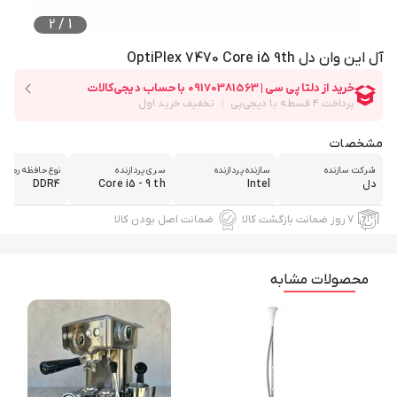
2
/
1
آل این وان دل OptiPlex 7470 Core i5 9th
مشخصات
شرکت سازنده
سازنده پردازنده
سری پردازنده
نوع حافظه رم
دل
Intel
Core i5 - 9 th
DDR4
۷ روز ضمانت بازگشت کالا
ضمانت اصل بودن کالا
محصولات مشابه