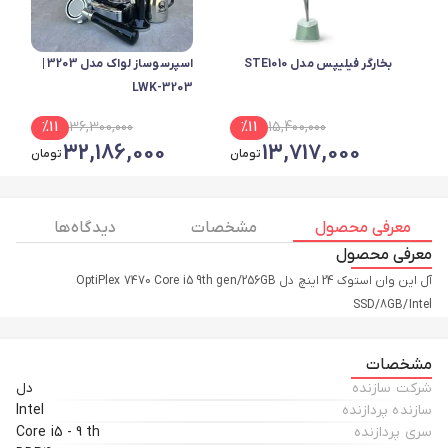
بخارگر فیلیپس مدل STE1010
اسپرسوساز لواک مدل 3203 |
LWK-3203
%
11
36,300,000
%
11
15,400,000
32,186,000
13,717,000
تومان
تومان
معرفی محصول
مشخصات
دیدگاه ها
معرفی محصول
آل این وان استوک 24 اینچ دل OptiPlex 7470 Core i5 9th gen/256GB
SSD/8GB/Intel
مشخصات
شرکت سازنده
دل
سازنده پردازنده
Intel
سری پردازنده
Core i5 - 9 th