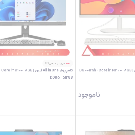
خرید با دیجی‌کالا
کامپیوتر All in One اچ پی | DG0012nh - Core i3 N300 | 8GB
کامپیوتر All in One گرین |  12100 | 8GB
DDR5 | 512GB
ناموجود