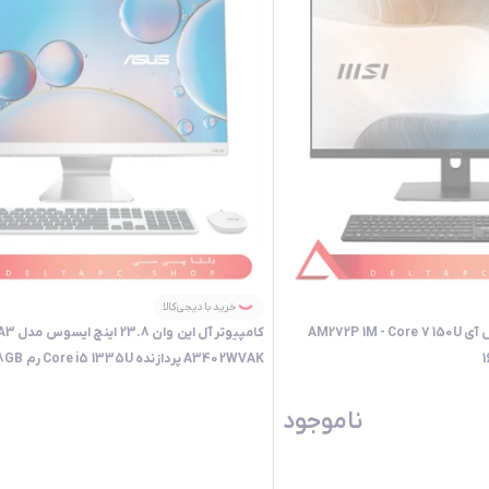
خرید با دیجی‌کالا
کامپیوتر All in One ام اس آی AM272P 1M - Core 7 150U
کامپیوتر آل این و
1
512GB SSD گرافیک Intel
ناموجود