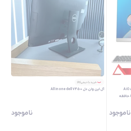
خرید با دیجی‌کالا
ان 23.8 اینچ ایسوس مدل AiO A3
آل این وان دل All in one dell 7450
A3402WVAK پردازنده Core i5 1335U رم 8GB حافظه
ناموجود
ناموجود