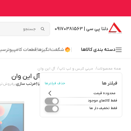
دلتا پی سی | 09170381563
دسته بندی کالاها
شگفت‌انگیزها
قطعات کامپیوتر
سیس
/
/
همه محصولات
مینی کیس و لپ تاپ
آل این وان
آل این وان
فیلتر ها
حذف فیلترها
مرتب سازی
پرفروش‌تر
محدوده قیمت
فقط کالاهای موجود
فقط تخفیف دار ها