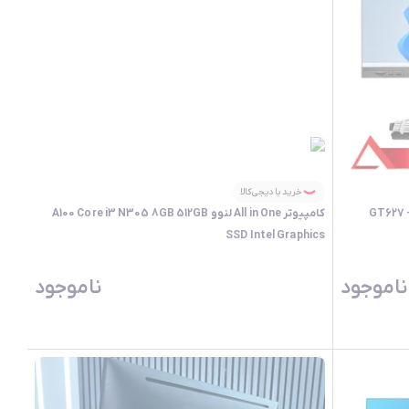
خرید با دیجی‌کالا
GT627 - Core i3
کامپیوتر All in One لنوو A100 Core i3 N305 8GB 512GB
SSD Intel Graphics
ناموجود
ناموجود