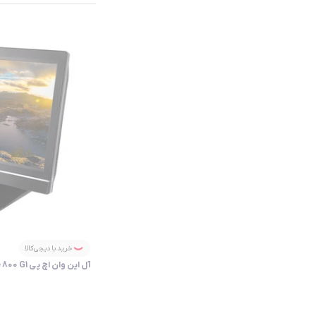
خرید با دیجی‌کالا
آل این وان اچ پی All in One HP EliteOne 800 G1