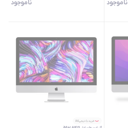
ناموجود
ناموجود
خرید با دیجی‌کالا
آل این وان اپل iMac A1419