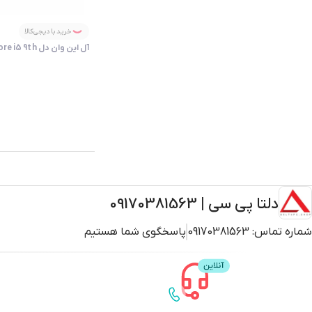
خرید با دیجی‌کالا
آل این وان دل OptiPlex 7470 Core i5 9th
دلتا پی سی | 09170381563
شماره تماس:
09170381563
پاسخگوی شما هستیم