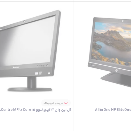
خرید با دیجی‌کالا
آل این وان 22 اینچ لنوو ThinkCentre M92z Core i5