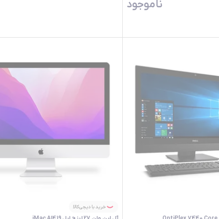
ناموجود
خرید با دیجی‌کالا
آل این وان 27 اینچ اپل iMac A1419