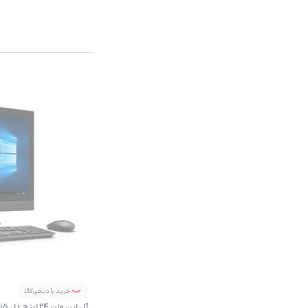
خرید با دیجی‌کالا
آل این وان 24 اینچ دل OptiPlex 7440 Core i5