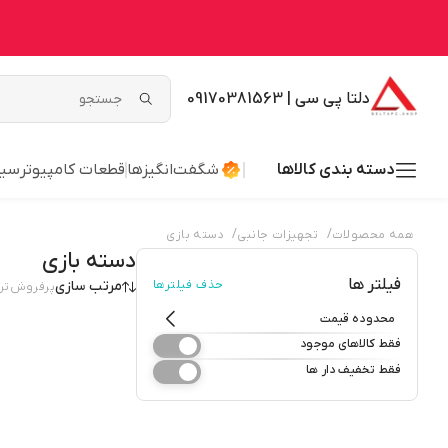
دلتا پی سی | 09170381563
دسته بندی کالاها
شگفت‌انگیزها
قطعات کامپیوتر
سیس
/
/
همه محصولات
تجهیزات جانبی
دسته بازی
دسته بازی
فیلتر ها
حذف فیلترها
مرتب سازی
پرفروش‌تر
محدوده قیمت
فقط کالاهای موجود
فقط تخفیف دار ها