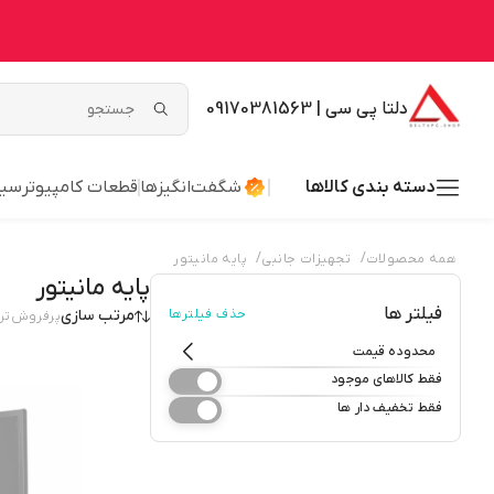
دلتا پی سی | 09170381563
دسته بندی کالاها
شگفت‌انگیزها
قطعات کامپیوتر
سیس
/
/
همه محصولات
تجهیزات جانبی
پایه مانیتور
پایه مانیتور
فیلتر ها
حذف فیلترها
مرتب سازی
پرفروش‌تر
محدوده قیمت
فقط کالاهای موجود
فقط تخفیف دار ها