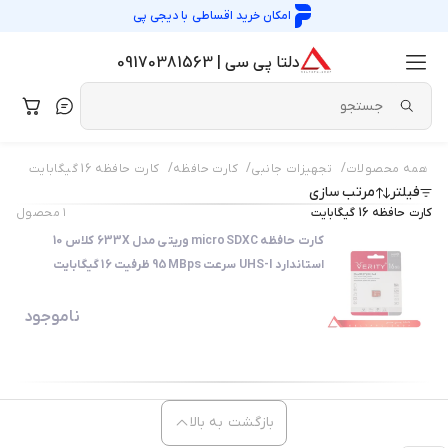
امکان خرید اقساطی با
دیجی پی
دلتا پی سی | 09170381563
/
/
/
همه محصولات
تجهیزات جانبی
کارت حافظه
کارت حافظه 16 گیگابایت
فیلتر
مرتب سازی
کارت حافظه 16 گیگابایت
۱
محصول
کارت حافظه microSDXC وریتی مدل 633X کلاس 10
استاندارد UHS-I سرعت 95MBps ظرفیت 16 گیگابایت
ناموجود
بازگشت به بالا