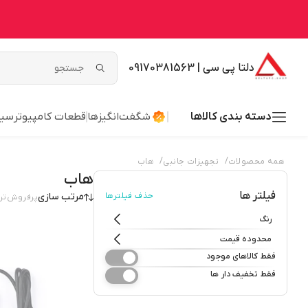
دلتا پی سی | 09170381563
دسته بندی کالاها
شگفت‌انگیزها
قطعات کامپیوتر
سیس
/
/
همه محصولات
تجهیزات جانبی
هاب
هاب
فیلتر ها
حذف فیلترها
مرتب سازی
پرفروش‌تر
رنگ
محدوده قیمت
فقط کالاهای موجود
فقط تخفیف دار ها