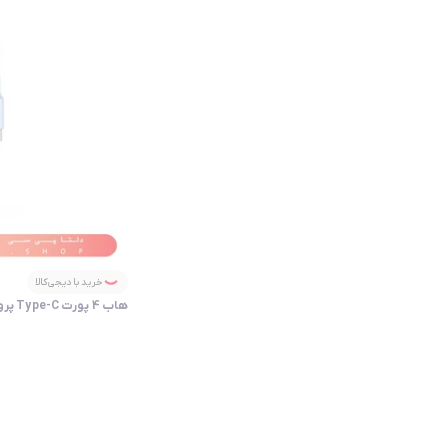
خرید با دیجی‌کالا
هاب 4 پورت Type-C پرووان مدل ProOne PHU553