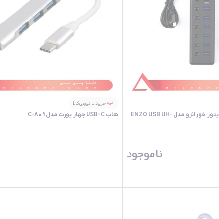
خرید با دیجی‌کالا
هاب 7 پورت USB3.0 آداپتور خور انزو مدل ENZO USB UH-
هاب USB-C چهار پورت مدل C-809
ناموجود