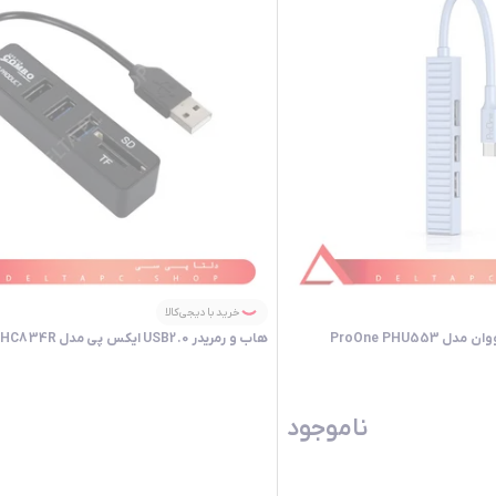
خرید با دیجی‌کالا
هاب و رمریدر USB2.0 ایکس پی مدل XP XP-HC834R
ناموجود